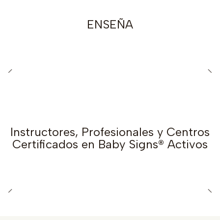
ENSEÑA
Hazte Instructor,
Haz Taller de Señas
Enseña a padres
Palabras y Juegos
Instructores, Profesionales y Centros
Certificados en Baby Signs® Activos
Instructores
Profesionales
Baby
Programa Baby
Signs®
Signs ®