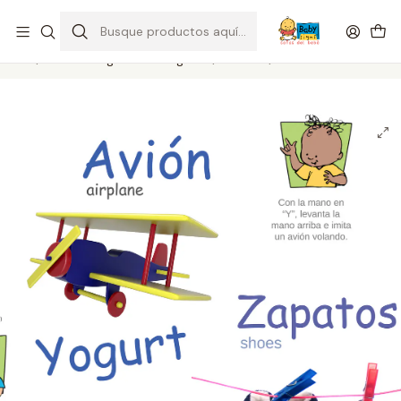
Despacho gratis por compras sobre $39.990
Ver Comunas
Inicio
Material Digital Descargable
Posters
Posters de la A a la Z