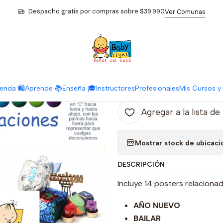
nicio
Material Digital Descargable
Posters
Posters Celebracione
Despacho gratis por compras sobre $39.990
Ver Comunas
|
Posters Celeb
Ag
enda 🛍️
Aprende 📚
Enseña 🎓
Instructores
Profesionales
Mis Cursos y 
Cantidad
Agregar a la lista de
Mostrar stock de ubicaci
DESCRIPCIÓN
Incluye 14 posters relaciona
AÑO NUEVO
BAILAR