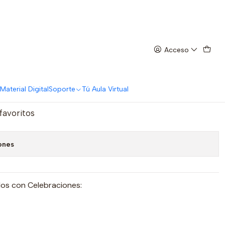
s
Acceso
raciones
regar al Carro
Comprar ahora
Material Digital
Soporte
Tú Aula Virtual
 favoritos
ones
dos con Celebraciones: